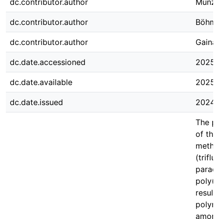
dc.contributor.author
Münzne
dc.contributor.author
Böhme
dc.contributor.author
Gainar
dc.date.accessioned
2025-
dc.date.available
2025-
dc.date.issued
2024-
The p
of the
methy
(trifl
paradi
poly(v
result
polyme
amorph