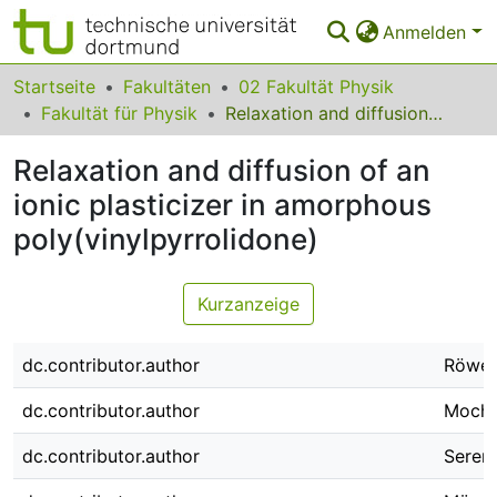
Anmelden
Bereiche & Sammlungen
Startseite
Fakultäten
02 Fakultät Physik
Fakultät für Physik
Relaxation and diffusion of an ionic plasticizer in amorphous poly(vinylpyrrolidone)
Das gesamte Repositorium
Relaxation and diffusion of an
Statistiken
ionic plasticizer in amorphous
FAQ
poly(vinylpyrrolidone)
Leitlinien
Kurzanzeige
Zurück zur Startseite
dc.contributor.author
Röwek
dc.contributor.author
Moch,
dc.contributor.author
Seren