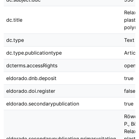
Relaxa
dc.title
plasti
poly(v
dc.type
Text
dc.type.publicationtype
Articl
dcterms.accessRights
open 
eldorado.dnb.deposit
true
eldorado.doi.register
false
eldorado.secondarypublication
true
Röweka
P., Bö
Relaxa
eldorado.secondarypublication.primarycitation
plasti