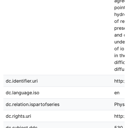
agree 
pointi
hydro
of res
presen
and ca
unders
of ion
in the
diffic
diffus
dc.identifier.uri
http:/
dc.language.iso
en
dc.relation.ispartofseries
Physic
dc.rights.uri
http:/
dc.subject.ddc
530