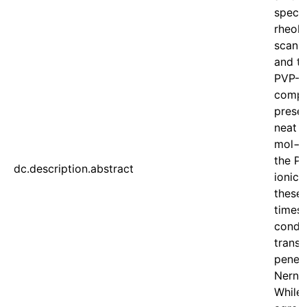
spectr
rheolo
scanni
and th
PVP-PT
compos
presen
neat P
mol−1.
the PT
dc.description.abstract
ionic 
these 
times,
conduc
transl
penetr
Nernst
While 