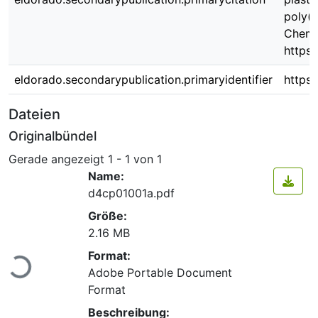
poly(v
Chemic
https:
eldorado.secondarypublication.primaryidentifier
https
Dateien
Originalbündel
Gerade angezeigt
1 - 1 von 1
Name:
d4cp01001a.pdf
Größe:
2.16 MB
Lade...
Format:
Adobe Portable Document
Format
Beschreibung: