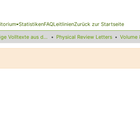
itorium
Statistiken
FAQ
Leitlinien
Zurück zur Startseite
Sonstige Volltexte aus dem Bibliotheksangebot
Physical Review Letters
Volume 