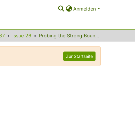
Anmelden
87
Issue 26
Probing the Strong Boundary Shape Dependence of the Casimir Force
Zur Startseite