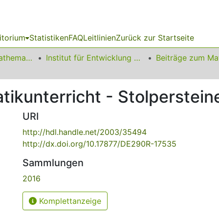
itorium
Statistiken
FAQ
Leitlinien
Zurück zur Startseite
01 Fakultät für Mathematik
Institut für Entwicklung und Erforschung des Mathematikunterrichts
ikunterricht - Stolperstein
URI
http://hdl.handle.net/2003/35494
http://dx.doi.org/10.17877/DE290R-17535
Sammlungen
2016
Komplettanzeige