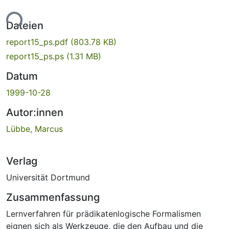
ade...
Dateien
report15_ps.pdf
(803.78 KB)
report15_ps.ps
(1.31 MB)
Datum
1999-10-28
Autor:innen
Lübbe, Marcus
Verlag
Universität Dortmund
Zusammenfassung
Lernverfahren für prädikatenlogische Formalismen
eignen sich als Werkzeuge, die den Aufbau und die