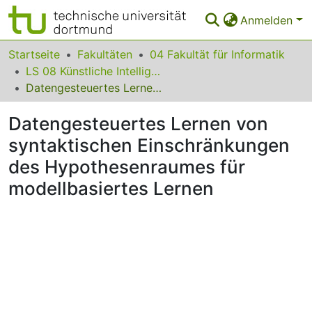
Anmelden
Bereiche & Sammlungen
Startseite
Fakultäten
04 Fakultät für Informatik
LS 08 Künstliche Intelligenz
Das gesamte Repositorium
Datengesteuertes Lernen von syntaktischen Einschränkungen des Hypothesenraumes für modellbasiertes Lernen
FAQ
Datengesteuertes Lernen von
Leitlinien
syntaktischen Einschränkungen
des Hypothesenraumes für
Zurück zur Startseite
modellbasiertes Lernen