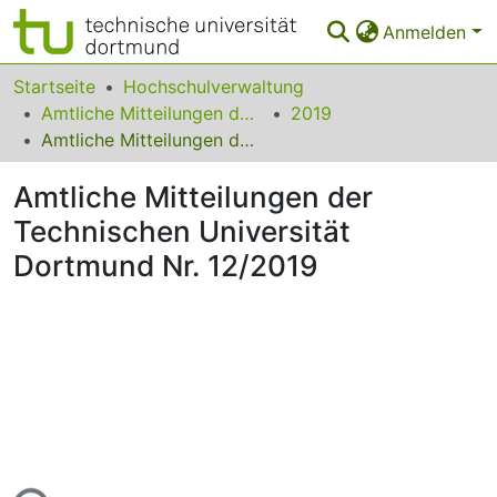
Anmelden
Bereiche & Sammlungen
Startseite
Hochschulverwaltung
Amtliche Mitteilungen der Technischen Universität Dortmund
2019
Das gesamte Repositorium
Amtliche Mitteilungen der Technischen Universität Dortmund Nr. 12/2019
Statistiken
Amtliche Mitteilungen der
FAQ
Technischen Universität
Dortmund Nr. 12/2019
Leitlinien
Zurück zur Startseite