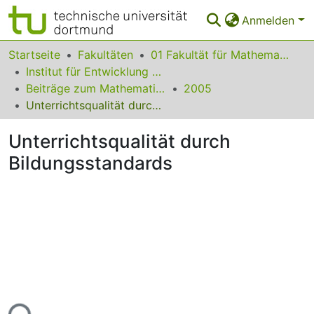
Anmelden
Bereiche & Sammlungen
Startseite
Fakultäten
01 Fakultät für Mathematik
Institut für Entwicklung und Erforschung des Mathematikunterrichts
Das gesamte Repositorium
Beiträge zum Mathematikunterricht
2005
Unterrichtsqualität durch Bildungsstandards
Statistiken
Unterrichtsqualität durch
FAQ
Bildungsstandards
Leitlinien
Zurück zur Startseite