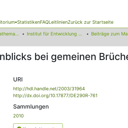
itorium
Statistiken
FAQ
Leitlinien
Zurück zur Startseite
01 Fakultät für Mathematik
Institut für Entwicklung und Erforschung des Mathematikunterrichts
nblicks bei gemeinen Brüch
URI
http://hdl.handle.net/2003/31964
http://dx.doi.org/10.17877/DE290R-761
Sammlungen
2010