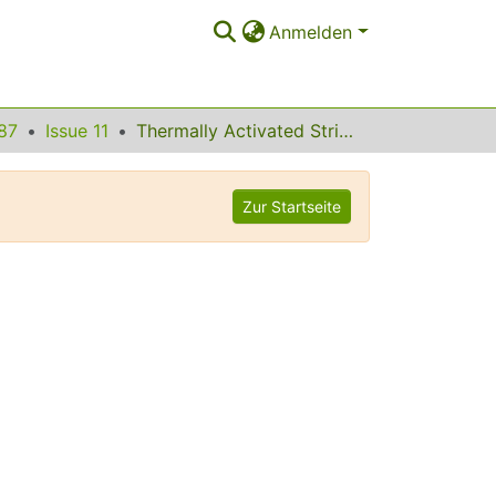
Anmelden
87
Issue 11
Thermally Activated Stripe Reconstruction Induced by O on Nb (011)
Zur Startseite