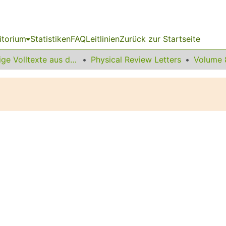
itorium
Statistiken
FAQ
Leitlinien
Zurück zur Startseite
Sonstige Volltexte aus dem Bibliotheksangebot
Physical Review Letters
Volume 