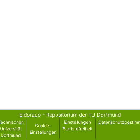
Eldorado - Repositorium der TU Dortmund
Technischen
Einstellungen
Datenschutzbestim
Cookie-
Universität
Barrierefreiheit
Einstellungen
Dortmund