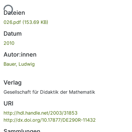
ade...
Dateien
026.pdf
(153.69 KB)
Datum
2010
Autor:innen
Bauer, Ludwig
Verlag
Gesellschaft für Didaktik der Mathematik
URI
http://hdl.handle.net/2003/31853
http://dx.doi.org/10.17877/DE290R-11432
Sammlungen