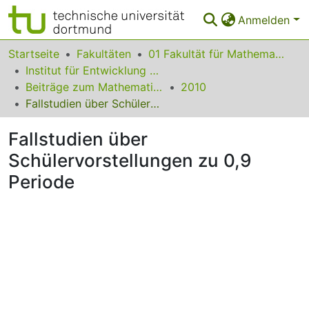
Anmelden
Bereiche & Sammlungen
Startseite
Fakultäten
01 Fakultät für Mathematik
Institut für Entwicklung und Erforschung des Mathematikunterrichts
Das gesamte Repositorium
Beiträge zum Mathematikunterricht
2010
Fallstudien über Schülervorstellungen zu 0,9 Periode
Statistiken
Fallstudien über
FAQ
Schülervorstellungen zu 0,9
Leitlinien
Periode
Zurück zur Startseite