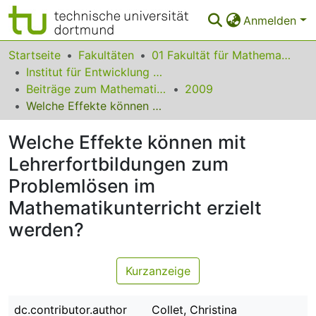
Anmelden
Bereiche & Sammlungen
Startseite
Fakultäten
01 Fakultät für Mathematik
Institut für Entwicklung und Erforschung des Mathematikunterrichts
Das gesamte Repositorium
Beiträge zum Mathematikunterricht
2009
Welche Effekte können mit Lehrerfortbildungen zum Problemlösen im Mathematikunterricht erzielt werden?
Statistiken
Welche Effekte können mit
FAQ
Lehrerfortbildungen zum
Leitlinien
Problemlösen im
Zurück zur Startseite
Mathematikunterricht erzielt
werden?
Kurzanzeige
dc.contributor.author
Collet, Christina