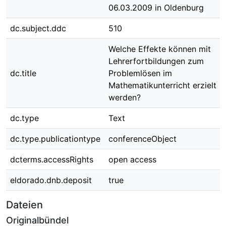
06.03.2009 in Oldenburg
dc.subject.ddc
510
Welche Effekte können mit
Lehrerfortbildungen zum
dc.title
Problemlösen im
Mathematikunterricht erzielt
werden?
dc.type
Text
dc.type.publicationtype
conferenceObject
dcterms.accessRights
open access
eldorado.dnb.deposit
true
Dateien
Originalbündel