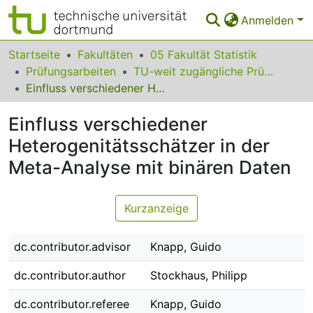
Anmelden
Bereiche & Sammlungen
Startseite
Fakultäten
05 Fakultät Statistik
Prüfungsarbeiten
TU-weit zugängliche Prüfungsarbeiten
Das gesamte Repositorium
Einfluss verschiedener Heterogenitätsschätzer in der Meta-Analyse mit binären Daten
Statistiken
Einfluss verschiedener
FAQ
Heterogenitätsschätzer in der
Meta-Analyse mit binären Daten
Leitlinien
Zurück zur Startseite
Kurzanzeige
dc.contributor.advisor
Knapp, Guido
dc.contributor.author
Stockhaus, Philipp
dc.contributor.referee
Knapp, Guido