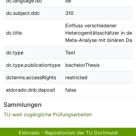
dc.language.iso
de
dc.subject.ddc
310
Einfluss verschiedener
dc.title
Heterogenitätsschätzer in der
Meta-Analyse mit binären Dat
dc.type
Text
dc.type.publicationtype
bachelorThesis
dcterms.accessRights
restricted
eldorado.dnb.deposit
false
Sammlungen
TU-weit zugängliche Prüfungsarbeiten
Eldorado - Repositorium der TU Dortmund