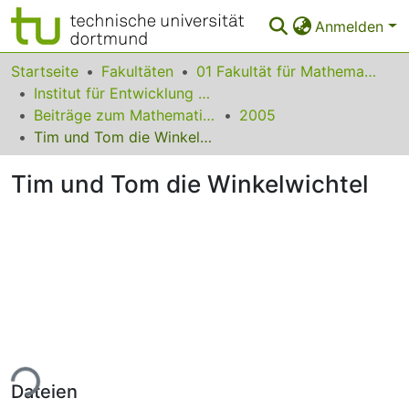
Anmelden
Bereiche & Sammlungen
Startseite
Fakultäten
01 Fakultät für Mathematik
Institut für Entwicklung und Erforschung des Mathematikunterrichts
Das gesamte Repositorium
Beiträge zum Mathematikunterricht
2005
Tim und Tom die Winkelwichtel
Statistiken
Tim und Tom die Winkelwichtel
FAQ
Leitlinien
Zurück zur Startseite
ade...
Dateien