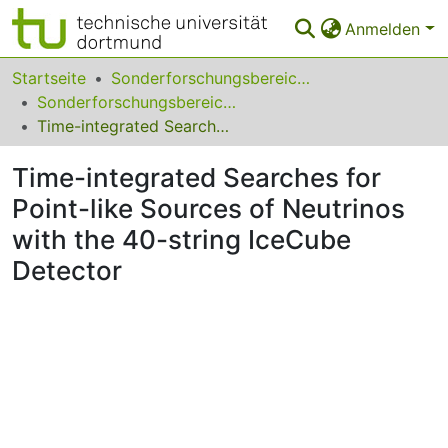
Anmelden
Bereiche & Sammlungen
Startseite
Sonderforschungsbereiche
Sonderforschungsbereich (SFB) 876
Das gesamte Repositorium
Time-integrated Searches for Point-like Sources of Neutrinos with the 40-string IceCube Detector
Statistiken
Time-integrated Searches for
FAQ
Point-like Sources of Neutrinos
with the 40-string IceCube
Leitlinien
Detector
Zurück zur Startseite