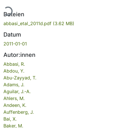
Lade...
Dateien
abbasi_etal_2011d.pdf
(3.62 MB)
Datum
2011-01-01
Autor:innen
Abbasi, R.
Abdou, Y.
Abu-Zayyad, T.
Adams, J.
Aguilar, J.-A.
Ahlers, M.
Andeen, K.
Auffenberg, J.
Bai, X.
Baker, M.