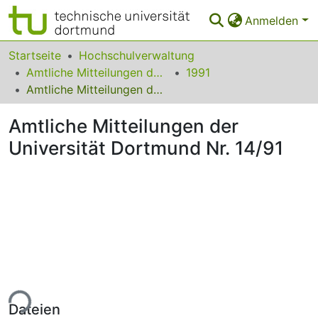
Anmelden
Bereiche & Sammlungen
Startseite
Hochschulverwaltung
Amtliche Mitteilungen der Technischen Universität Dortmund
1991
Das gesamte Repositorium
Amtliche Mitteilungen der Universität Dortmund Nr. 14/91
Statistiken
Amtliche Mitteilungen der
FAQ
Universität Dortmund Nr. 14/91
Leitlinien
Zurück zur Startseite
ade...
Dateien