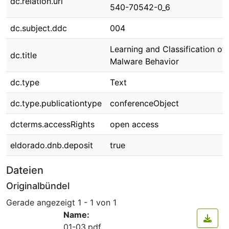
dc.relation.uri
540-70542-0_6
dc.subject.ddc
004
Learning and Classification of
dc.title
Malware Behavior
dc.type
Text
dc.type.publicationtype
conferenceObject
dcterms.accessRights
open access
eldorado.dnb.deposit
true
Dateien
Originalbündel
Gerade angezeigt
1 - 1 von 1
Name:
01-03.pdf