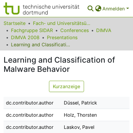
Anmelden
Bereiche & Sammlungen
Startseite
Fach- und Universitätsübergreifendes
Fachgruppe SIDAR
Conferences
DIMVA
Das gesamte Repositorium
DIMVA 2008
Presentations
Learning and Classification of Malware Behavior
Statistiken
Learning and Classification of
FAQ
Malware Behavior
Leitlinien
Zurück zur Startseite
Kurzanzeige
dc.contributor.author
Düssel, Patrick
dc.contributor.author
Holz, Thorsten
dc.contributor.author
Laskov, Pavel