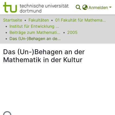
Anmelden
Bereiche & Sammlungen
Startseite
Fakultäten
01 Fakultät für Mathematik
Institut für Entwicklung und Erforschung des Mathematikunterrichts
Das gesamte Repositorium
Beiträge zum Mathematikunterricht
2005
Das (Un-)Behagen an der Mathematik in der Kultur
Statistiken
Das (Un-)Behagen an der
FAQ
Mathematik in der Kultur
Leitlinien
Zurück zur Startseite