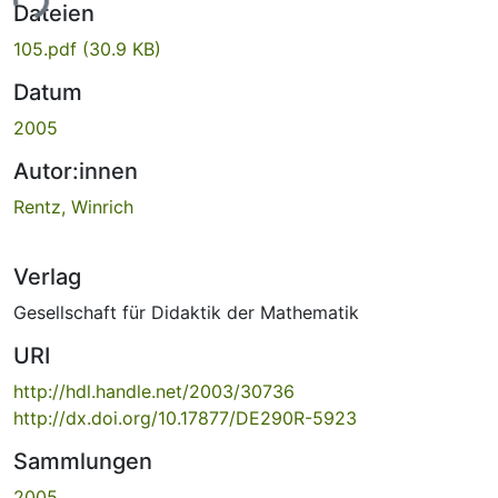
ade...
Dateien
105.pdf
(30.9 KB)
Datum
2005
Autor:innen
Rentz, Winrich
Verlag
Gesellschaft für Didaktik der Mathematik
URI
http://hdl.handle.net/2003/30736
http://dx.doi.org/10.17877/DE290R-5923
Sammlungen
2005