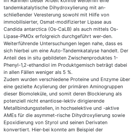
Im Rahmen dieser Arbeit konnte weiterhin eine
tandemkatalytische Dihydroxylierung mit an-
schließender Veresterung sowohl mit Hilfe von
immobilisierter, Osmat-modifizierter Lipase aus
Candida antarctica (Os-CaLB) als auch mittels Os-
Lipase-PMOx erfolgreich durchgeführt wer-den.
Weiterführende Untersuchungen legen nahe, dass es
sich hierbei um eine Auto-Tandemkatalyse handelt. Der
Anteil des in situ gebildeten Zwischenproduktes 1-
Phenyl-1,2-ethandiol im Produktgemisch beträgt dabei
in allen Fällen weniger als 5 %.
Zudem wurden verschiedene Proteine und Enzyme über
eine gezielte Acylierung der primären Aminogruppen
dieser Biomoleküle, und somit deren Blockierung als
potenziell nicht enantiose-lektiv dirigierende
Metallbindungsstellen, in hochselektive und -aktive
AMEs für die asymmet-rische Dihydroxylierung sowie
Epoxidierung von Styrol und seinen Derivaten
konvertiert. Hier-bei konnte am Beispiel der