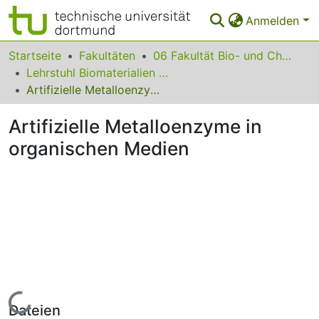
Anmelden
Bereiche & Sammlungen
Startseite
Fakultäten
06 Fakultät Bio- und Chemieingenieurwesen
Lehrstuhl Biomaterialien und Polymerwissenschaften
Das gesamte Repositorium
Artifizielle Metalloenzyme in organischen Medien
Statistiken
Artifizielle Metalloenzyme in
FAQ
organischen Medien
Leitlinien
Zurück zur Startseite
Lade...
Dateien