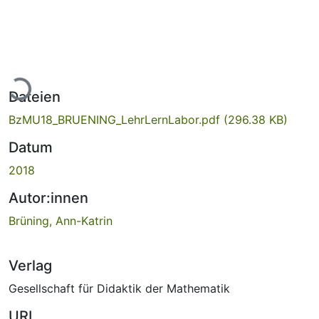
Lade...
Dateien
BzMU18_BRUENING_LehrLernLabor.pdf
(296.38 KB)
Datum
2018
Autor:innen
Brüning, Ann-Katrin
Verlag
Gesellschaft für Didaktik der Mathematik
URI