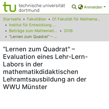
Anmelden
Bereiche & Sammlungen
Startseite
Fakultäten
01 Fakultät für Mathematik
Institut für Entwicklung und Erforschung des Mathematikunterrichts
Das gesamte Repositorium
Beiträge zum Mathematikunterricht
2018
“Lernen zum Quadrat" – Evaluation eines Lehr-Lern-Labors in der mathematikdidaktischen Lehramtsausbildung an der WWU Münster
Statistiken
“Lernen zum Quadrat" –
FAQ
Evaluation eines Lehr-Lern-
Leitlinien
Labors in der
Zurück zur Startseite
mathematikdidaktischen
Lehramtsausbildung an der
WWU Münster