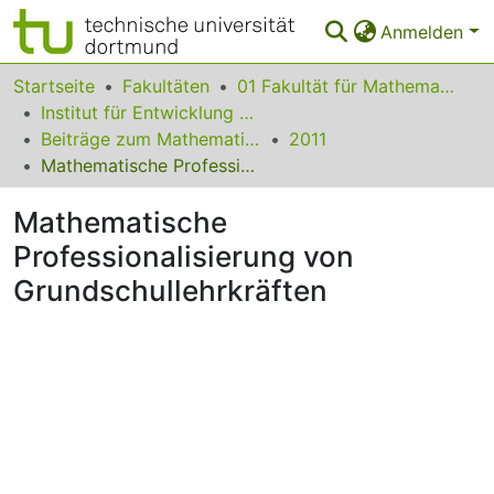
Anmelden
Bereiche & Sammlungen
Startseite
Fakultäten
01 Fakultät für Mathematik
Institut für Entwicklung und Erforschung des Mathematikunterrichts
Das gesamte Repositorium
Beiträge zum Mathematikunterricht
2011
Mathematische Professionalisierung von Grundschullehrkräften
Statistiken
Mathematische
FAQ
Professionalisierung von
Leitlinien
Grundschullehrkräften
Zurück zur Startseite