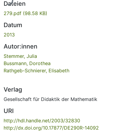
ade...
Dateien
279.pdf
(98.58 KB)
Datum
2013
Autor:innen
Stemmer, Julia
Bussmann, Dorothea
Rathgeb-Schnierer, Elisabeth
Verlag
Gesellschaft für Didaktik der Mathematik
URI
http://hdl.handle.net/2003/32830
http://dx.doi.org/10.17877/DE290R-14092