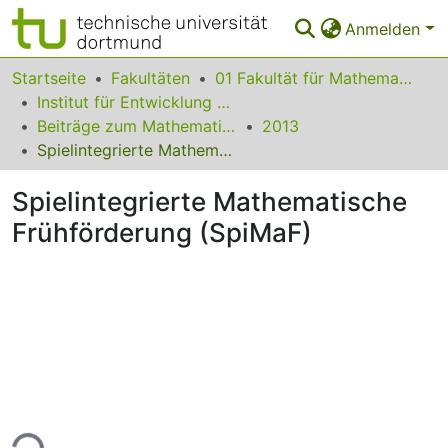
Anmelden
Bereiche & Sammlungen
Startseite
Fakultäten
01 Fakultät für Mathematik
Institut für Entwicklung und Erforschung des Mathematikunterrichts
Das gesamte Repositorium
Beiträge zum Mathematikunterricht
2013
Spielintegrierte Mathematische Frühförderung (SpiMaF)
Statistiken
Spielintegrierte Mathematische
FAQ
Frühförderung (SpiMaF)
Leitlinien
Zurück zur Startseite