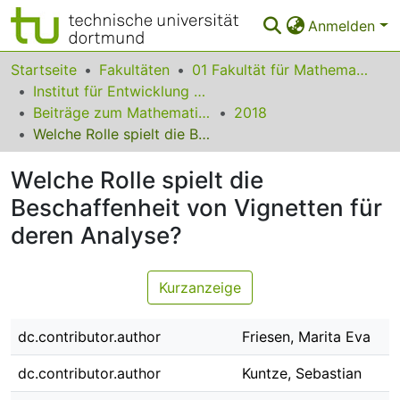
Anmelden
Bereiche & Sammlungen
Startseite
Fakultäten
01 Fakultät für Mathematik
Institut für Entwicklung und Erforschung des Mathematikunterrichts
Das gesamte Repositorium
Beiträge zum Mathematikunterricht
2018
Welche Rolle spielt die Beschaffenheit von Vignetten für deren Analyse?
Statistiken
Welche Rolle spielt die
FAQ
Beschaffenheit von Vignetten für
Leitlinien
deren Analyse?
Zurück zur Startseite
Kurzanzeige
dc.contributor.author
Friesen, Marita Eva
dc.contributor.author
Kuntze, Sebastian