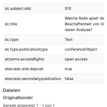
dc.subject.ddc
510
Welche Rolle spielt die
dc.title
Beschaffenheit von Vig
deren Analyse?
dc.type
Text
dc.type.publicationtype
conferenceObject
dcterms.accessRights
open access
eldorado.dnb.deposit
true
eldorado.secondarypublication
false
Dateien
Originalbündel
Gerade angezeigt
1 - 1 von 1