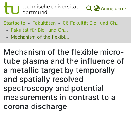
Anmelden
Bereiche & Sammlungen
Startseite
Fakultäten
06 Fakultät Bio- und Chemieingenieurwesen
Fakultät für Bio- und Chemieingenieurwesen
Das gesamte Repositorium
Mechanism of the flexible micro-tube plasma and the influence of a metallic target by temporally and spatially resolved spectroscopy and potential measurements in contrast to a corona discharge
Statistiken
Mechanism of the flexible micro-
FAQ
tube plasma and the influence of
a metallic target by temporally
Leitlinien
and spatially resolved
Zurück zur Startseite
spectroscopy and potential
measurements in contrast to a
corona discharge