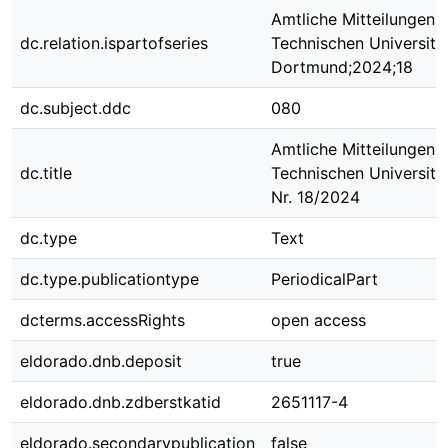
Amtliche Mitteilungen 
dc.relation.ispartofseries
Technischen Universitä
Dortmund;2024;18
dc.subject.ddc
080
Amtliche Mitteilungen 
dc.title
Technischen Universit
Nr. 18/2024
dc.type
Text
dc.type.publicationtype
PeriodicalPart
dcterms.accessRights
open access
eldorado.dnb.deposit
true
eldorado.dnb.zdberstkatid
2651117-4
eldorado.secondarypublication
false