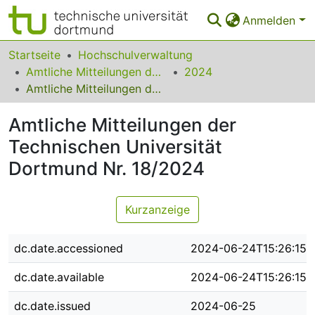
Anmelden
Bereiche & Sammlungen
Startseite
Hochschulverwaltung
Amtliche Mitteilungen der Technischen Universität Dortmund
2024
Das gesamte Repositorium
Amtliche Mitteilungen der Technischen Universität Dortmund Nr. 18/2024
Statistiken
Amtliche Mitteilungen der
FAQ
Technischen Universität
Dortmund Nr. 18/2024
Leitlinien
Zurück zur Startseite
Kurzanzeige
dc.date.accessioned
2024-06-24T15:26:15Z
dc.date.available
2024-06-24T15:26:15Z
dc.date.issued
2024-06-25