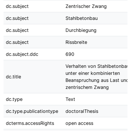
dc.subject
Zentrischer Zwang
dc.subject
Stahlbetonbau
dc.subject
Durchbiegung
dc.subject
Rissbreite
dc.subject.ddc
690
Verhalten von Stahlbetonbaut
unter einer kombinierten
dc.title
Beanspruchung aus Last und
zentrischem Zwang
dc.type
Text
dc.type.publicationtype
doctoralThesis
dcterms.accessRights
open access