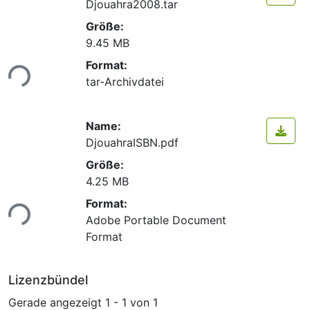
Djouahra2008.tar
Größe:
9.45 MB
Format:
ade...
tar-Archivdatei
Name:
DjouahraISBN.pdf
Größe:
4.25 MB
Format:
ade...
Adobe Portable Document
Format
Lizenzbündel
Gerade angezeigt
1 - 1 von 1