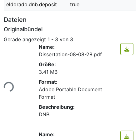
eldorado.dnb.deposit
true
Dateien
Originalbündel
Gerade angezeigt
1 - 3 von 3
Name:
Dissertation-08-08-28.pdf
Größe:
3.41 MB
Format:
ade...
Adobe Portable Document
Format
Beschreibung:
DNB
Name: