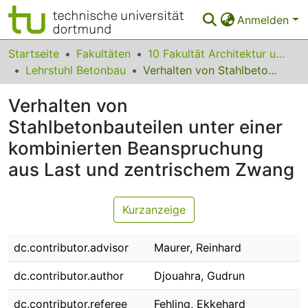
Anmelden
Bereiche & Sammlungen
Startseite
Fakultäten
10 Fakultät Architektur und Bauingenieurwesen
Lehrstuhl Betonbau
Verhalten von Stahlbetonbauteilen unter einer kombinierten Beanspruchung aus Last und zentrischem Zwang
Das gesamte Repositorium
Verhalten von
Statistiken
Stahlbetonbauteilen unter einer
FAQ
kombinierten Beanspruchung
Leitlinien
aus Last und zentrischem Zwang
Zurück zur Startseite
Kurzanzeige
dc.contributor.advisor
Maurer, Reinhard
dc.contributor.author
Djouahra, Gudrun
dc.contributor.referee
Fehling, Ekkehard