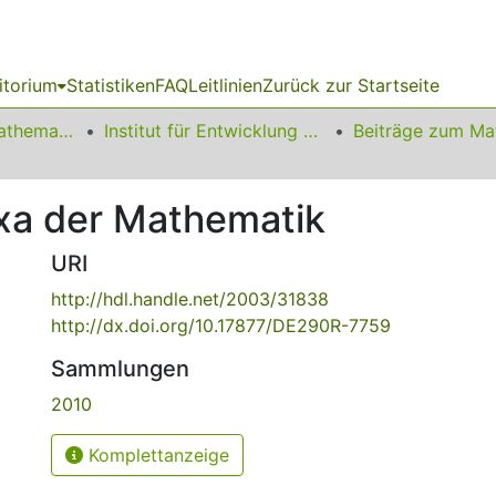
itorium
Statistiken
FAQ
Leitlinien
Zurück zur Startseite
01 Fakultät für Mathematik
Institut für Entwicklung und Erforschung des Mathematikunterrichts
xa der Mathematik
URI
http://hdl.handle.net/2003/31838
http://dx.doi.org/10.17877/DE290R-7759
Sammlungen
2010
Komplettanzeige