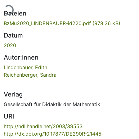
ade...
Dateien
BzMu2020_LINDENBAUER-id220.pdf
(978.36 KB)
Datum
2020
Autor:innen
Lindenbauer, Edith
Reichenberger, Sandra
Verlag
Gesellschaft für Didaktik der Mathematik
URI
http://hdl.handle.net/2003/39553
http://dx.doi.org/10.17877/DE290R-21445