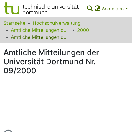
Anmelden
Bereiche & Sammlungen
Startseite
Hochschulverwaltung
Amtliche Mitteilungen der Technischen Universität Dortmund
2000
Das gesamte Repositorium
Amtliche Mitteilungen der Universität Dortmund Nr. 09/2000
Statistiken
Amtliche Mitteilungen der
FAQ
Universität Dortmund Nr.
09/2000
Leitlinien
Zurück zur Startseite