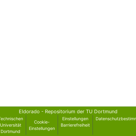
Eldorado - Repositorium der TU Dortmund
Technischen
Einstellungen
Datenschutzbestim
Cookie-
Universität
Barrierefreiheit
Einstellungen
Dortmund