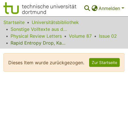
Anmelden
Bereiche & Sammlungen
Startseite
Universitätsbibliothek
Sonstige Volltexte aus dem Bibliotheksangebot
Das gesamte Repositorium
Physical Review Letters
Volume 87
Issue 02
Rapid Entropy Drop, Kauzmann Catastrophe, and an Apparent Mode-Coupling Transition in Polymers
Statistiken
FAQ
Dieses Item wurde zurückgezogen.
Zur Startseite
Leitlinien
Zurück zur Startseite