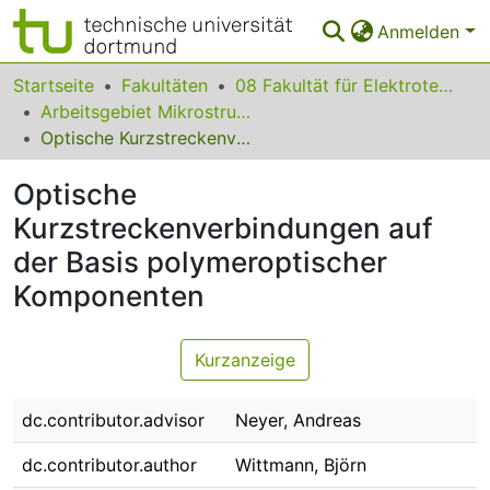
Anmelden
Bereiche & Sammlungen
Startseite
Fakultäten
08 Fakultät für Elektrotechnik und Informationstechnik
Arbeitsgebiet Mikrostrukturtechnik
Das gesamte Repositorium
Optische Kurzstreckenverbindungen auf der Basis polymeroptischer Komponenten
Statistiken
Optische
FAQ
Kurzstreckenverbindungen auf
der Basis polymeroptischer
Leitlinien
Komponenten
Zurück zur Startseite
Kurzanzeige
dc.contributor.advisor
Neyer, Andreas
dc.contributor.author
Wittmann, Björn