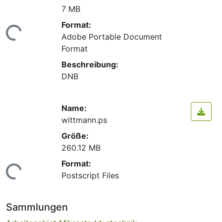
7 MB
Format:
ade...
Adobe Portable Document
Format
Beschreibung:
DNB
Name:
wittmann.ps
Größe:
260.12 MB
Format:
ade...
Postscript Files
Sammlungen