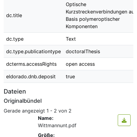
Optische
Kurzstreckenverbindungen auf
dc.title
Basis polymeroptischer
Komponenten
dc.type
Text
dc.type.publicationtype
doctoralThesis
dcterms.accessRights
open access
eldorado.dnb.deposit
true
Dateien
Originalbündel
Gerade angezeigt
1 - 2 von 2
Name:
Wittmannunt.pdf
Größe: