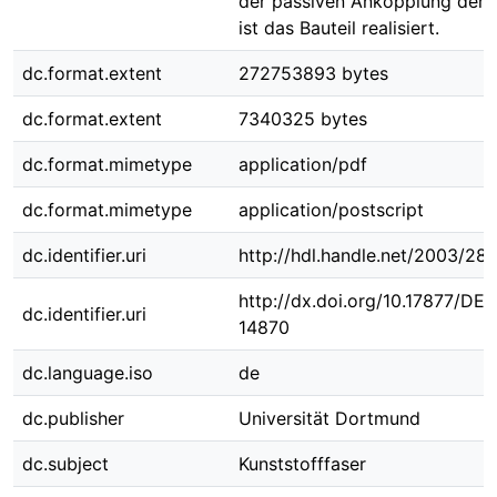
der passiven Ankopplung der 
ist das Bauteil realisiert.
dc.format.extent
272753893 bytes
dc.format.extent
7340325 bytes
dc.format.mimetype
application/pdf
dc.format.mimetype
application/postscript
dc.identifier.uri
http://hdl.handle.net/2003/28
http://dx.doi.org/10.17877/DE
dc.identifier.uri
14870
dc.language.iso
de
dc.publisher
Universität Dortmund
dc.subject
Kunststofffaser