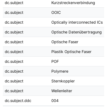
dc.subject
Kurzstreckenverbindung
dc.subject
OOIC
dc.subject
Optically interconnected ICs
dc.subject
Optische Datenübertragung
dc.subject
Optische Faser
dc.subject
Plastik Optische Faser
dc.subject
POF
dc.subject
Polymere
dc.subject
Sternkoppler
dc.subject
Wellenleiter
dc.subject.ddc
004