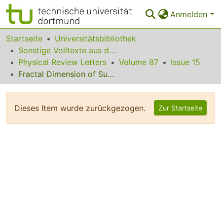
Anmelden
Bereiche & Sammlungen
Startseite
Universitätsbibliothek
Sonstige Volltexte aus dem Bibliotheksangebot
Das gesamte Repositorium
Physical Review Letters
Volume 87
Issue 15
Fractal Dimension of Superfluid Turbulence
Statistiken
FAQ
Dieses Item wurde zurückgezogen.
Zur Startseite
Leitlinien
Zurück zur Startseite