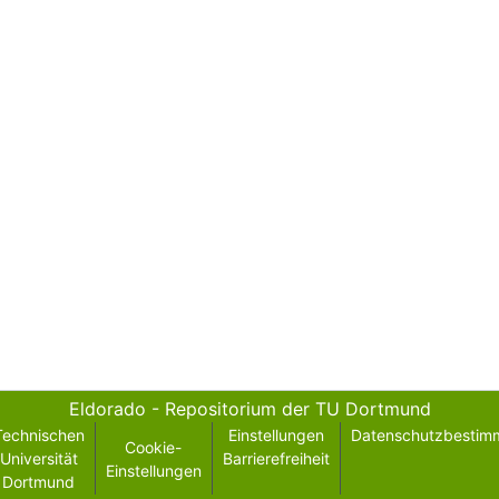
Eldorado - Repositorium der TU Dortmund
Technischen
Einstellungen
Datenschutzbestim
Cookie-
Universität
Barrierefreiheit
Einstellungen
Dortmund