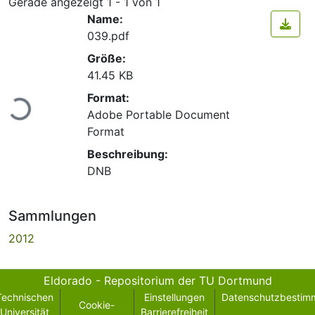
Gerade angezeigt
1 - 1 von 1
Name:
039.pdf
Größe:
41.45 KB
Lade...
Format:
Adobe Portable Document
Format
Beschreibung:
DNB
Sammlungen
2012
Eldorado - Repositorium der TU Dortmund
Technischen
Einstellungen
Datenschutzbestim
Cookie-
Universität
Barrierefreiheit