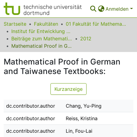
Anmelden
Bereiche & Sammlungen
Startseite
Fakultäten
01 Fakultät für Mathematik
Institut für Entwicklung und Erforschung des Mathematikunterrichts
Das gesamte Repositorium
Beiträge zum Mathematikunterricht
2012
Mathematical Proof in German and Taiwanese Textbooks:
Statistiken
Mathematical Proof in German
FAQ
and Taiwanese Textbooks:
Leitlinien
Zurück zur Startseite
Kurzanzeige
dc.contributor.author
Chang, Yu-Ping
dc.contributor.author
Reiss, Kristina
dc.contributor.author
Lin, Fou-Lai