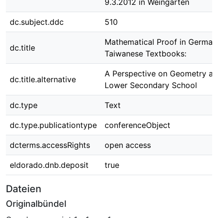
9.3.2012 in Weingarten
dc.subject.ddc
510
Mathematical Proof in German
dc.title
Taiwanese Textbooks:
A Perspective on Geometry at
dc.title.alternative
Lower Secondary School
dc.type
Text
dc.type.publicationtype
conferenceObject
dcterms.accessRights
open access
eldorado.dnb.deposit
true
Dateien
Originalbündel