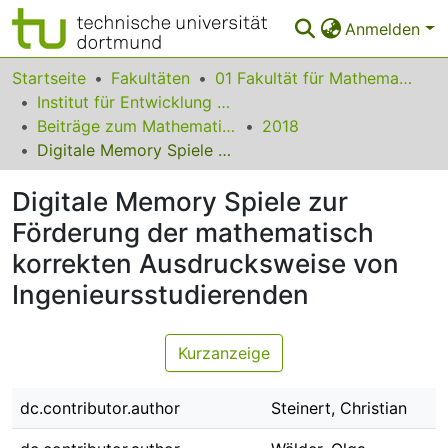
Anmelden
Bereiche & Sammlungen
Startseite
Fakultäten
01 Fakultät für Mathematik
Institut für Entwicklung und Erforschung des Mathematikunterrichts
Das gesamte Repositorium
Beiträge zum Mathematikunterricht
2018
Digitale Memory Spiele zur Förderung der mathematisch korrekten Ausdrucksweise von Ingenieursstudierenden
Statistiken
Digitale Memory Spiele zur
FAQ
Förderung der mathematisch
Leitlinien
korrekten Ausdrucksweise von
Zurück zur Startseite
Ingenieursstudierenden
Kurzanzeige
dc.contributor.author
Steinert, Christian