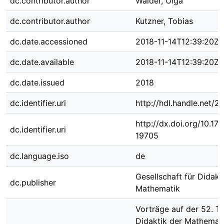
dc.contributor.author
Wälder, Olga
dc.contributor.author
Kutzner, Tobias
dc.date.accessioned
2018-11-14T12:39:20Z
dc.date.available
2018-11-14T12:39:20Z
dc.date.issued
2018
dc.identifier.uri
http://hdl.handle.net/
http://dx.doi.org/10.1
dc.identifier.uri
19705
dc.language.iso
de
Gesellschaft für Didakt
dc.publisher
Mathematik
Vorträge auf der 52. T
Didaktik der Mathemati