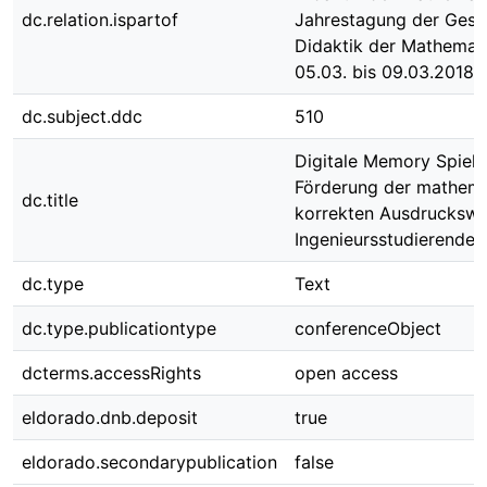
dc.relation.ispartof
Jahrestagung der Gesel
Didaktik der Mathemat
05.03. bis 09.03.2018 
dc.subject.ddc
510
Digitale Memory Spiele
Förderung der mathema
dc.title
korrekten Ausdruckswe
Ingenieursstudierenden
dc.type
Text
dc.type.publicationtype
conferenceObject
dcterms.accessRights
open access
eldorado.dnb.deposit
true
eldorado.secondarypublication
false