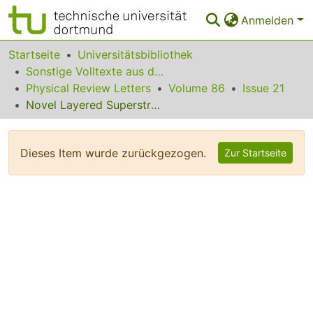
Anmelden
Bereiche & Sammlungen
Startseite
Universitätsbibliothek
Sonstige Volltexte aus dem Bibliotheksangebot
Das gesamte Repositorium
Physical Review Letters
Volume 86
Issue 21
Novel Layered Superstructures in Mixed Ultralong n-Alkanes
Statistiken
FAQ
Dieses Item wurde zurückgezogen.
Zur Startseite
Leitlinien
Zurück zur Startseite