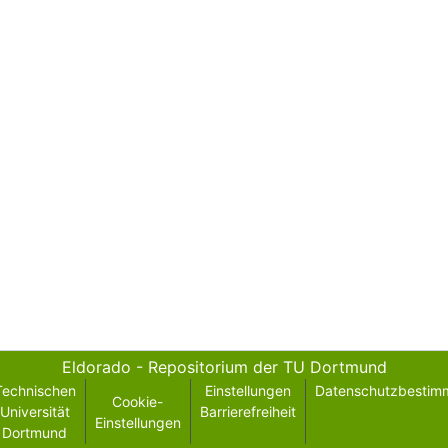
Eldorado - Repositorium der TU Dortmund
Technischen
Einstellungen
Datenschutzbestim
Cookie-
Universität
Barrierefreiheit
Einstellungen
Dortmund