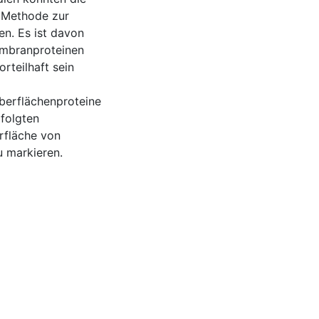
e Methode zur
n. Es ist davon
embranproteinen
rteilhaft sein
oberflächenproteine
folgten
rfläche von
u markieren.