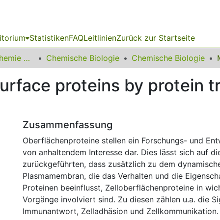
itorium
Statistiken
FAQ
Leitlinien
Zurück zur Startseite
03 Fakultät für Chemie und Chemische Biologie
Chemische Biologie
Chemische Biologie
surface proteins by protein t
Zusammenfassung
Oberflächenproteine stellen ein Forschungs- und En
von anhaltendem Interesse dar. Dies lässt sich auf d
zurückgeführten, dass zusätzlich zu dem dynamische
Plasmamembran, die das Verhalten und die Eigensch
Proteinen beeinflusst, Zelloberflächenproteine in wich
Vorgänge involviert sind. Zu diesen zählen u.a. die S
Immunantwort, Zelladhäsion und Zellkommunikation.