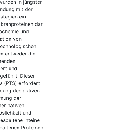
wurden in jüngster
indung mit der
ategien ein
branproteinen dar.
iochemie und
lation von
otechnologischen
en entweder die
mmenden
iert und
geführt. Dieser
s (PTS) erfordert
ildung des aktiven
rnung der
ner nativen
öslichkeit und
gespaltene Inteine
spaltenen Proteinen