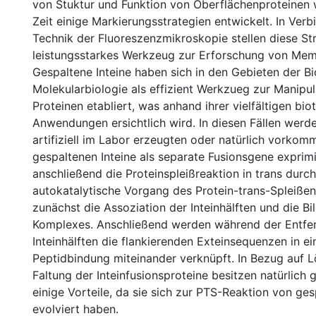
von Stuktur und Funktion von Oberflächenproteinen 
Zeit einige Markierungsstrategien entwickelt. In Verb
Technik der Fluoreszenzmikroskopie stellen diese Str
leistungsstarkes Werkzeug zur Erforschung von Mem
Gespaltene Inteine haben sich in den Gebieten der B
Molekularbiologie als effizient Werkzueg zur Manipu
Proteinen etabliert, was anhand ihrer vielfältigen bi
Anwendungen ersichtlich wird. In diesen Fällen werd
artifiziell im Labor erzeugten oder natürlich vorko
gespaltenen Inteine als separate Fusionsgene exprim
anschließend die Proteinspleißreaktion in trans durch
autokatalytische Vorgang des Protein-trans-Spleißen
zunächst die Assoziation der Inteinhälften und die B
Komplexes. Anschließend werden während der Entfe
Inteinhälften die flankierenden Exteinsequenzen in ei
Peptidbindung miteinander verknüpft. In Bezug auf L
Faltung der Inteinfusionsproteine besitzen natürlich 
einige Vorteile, da sie sich zur PTS-Reaktion von ge
evolviert haben.