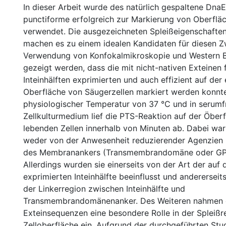
In dieser Arbeit wurde des natürlich gespaltene DnaE
punctiforme erfolgreich zur Markierung von Oberflä
verwendet. Die ausgezeichneten Spleißeigenschaften 
machen es zu einem idealen Kandidaten für diesen Z
Verwendung von Konfokalmikroskopie und Western B
gezeigt werden, dass die mit nicht-nativen Exteinen 
Inteinhälften exprimierten und auch effizient auf der 
Oberfläche von Säugerzellen markiert werden konnte
physiologischer Temperatur von 37 °C und in serumf
Zellkulturmedium lief die PTS-Reaktion auf der Öber
lebenden Zellen innerhalb von Minuten ab. Dabei war
weder von der Anwesenheit reduzierender Agenzien
des Membranankers (Transmembrandomäne oder GPI
Allerdings wurden sie einerseits von der Art der auf 
exprimierten Inteinhälfte beeinflusst und anderersei
der Linkerregion zwischen Inteinhälfte und
Transmembrandomänenanker. Des Weiteren nahmen 
Exteinsequenzen eine besondere Rolle in der Spleißr
Zelloberfläche ein. Aufgrund der durchgeführten Stu