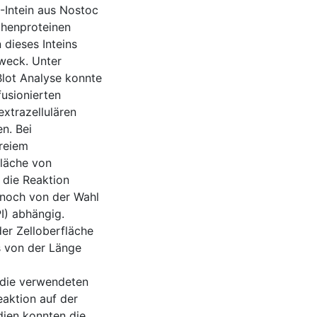
-Intein aus Nostoc
chenproteinen
dieses Inteins
weck. Unter
lot Analyse konnte
fusionierten
extrazellulären
n. Bei
reiem
fläche von
 die Reaktion
 noch von der Wahl
) abhängig.
der Zelloberfläche
ts von der Länge
die verwendeten
eaktion auf der
dien konnten die