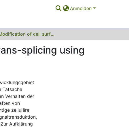
Anmelden
Modification of cell surface proteins by protein trans-splicing using the Npu DnaE Intein
rans-splicing using
twicklungsgebiet
ie Tatsache
n Verhalten der
aften von
tige zelluläre
ignaltransduktion,
 Zur Aufklärung