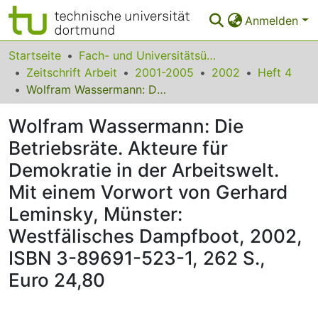
Anmelden
Bereiche & Sammlungen
Startseite
Fach- und Universitätsübergreifendes
Zeitschrift Arbeit
2001-2005
2002
Heft 4
Das gesamte Repositorium
Wolfram Wassermann: Die Betriebsräte. Akteure für Demokratie in der Arbeitswelt. Mit einem Vorwort von Gerhard Leminsky, Münster: Westfälisches Dampfboot, 2002, ISBN 3-89691-523-1, 262 S., Euro 24,80
Statistiken
Wolfram Wassermann: Die
FAQ
Betriebsräte. Akteure für
Demokratie in der Arbeitswelt.
Leitlinien
Mit einem Vorwort von Gerhard
Zurück zur Startseite
Leminsky, Münster:
Westfälisches Dampfboot, 2002,
ISBN 3-89691-523-1, 262 S.,
Euro 24,80