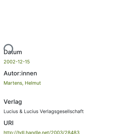
ade...
Datum
2002-12-15
Autor:innen
Martens, Helmut
Verlag
Lucius & Lucius Verlagsgesellschaft
URI
http://hdl.handle.net/2003/28483