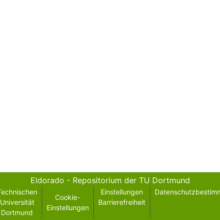
Eldorado - Repositorium der TU Dortmund
Technischen
Einstellungen
Datenschutzbestim
Cookie-
Universität
Barrierefreiheit
Einstellungen
Dortmund