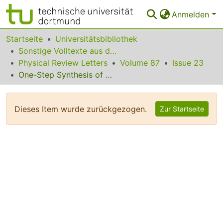
Anmelden
Bereiche & Sammlungen
Startseite
Universitätsbibliothek
Sonstige Volltexte aus dem Bibliotheksangebot
Das gesamte Repositorium
Physical Review Letters
Volume 87
Issue 23
One-Step Synthesis of Multiatom Greenberger-Horne-Zeilinger States
Statistiken
FAQ
Dieses Item wurde zurückgezogen.
Zur Startseite
Leitlinien
Zurück zur Startseite