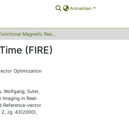
Anmelden
Functional Magnetic Resonance Imaging in Real-Time (FIRE)
Time (FIRE)
vector Optimization
s, Wolfgang; Suter,
 Imaging in Real-
nd Reference-vector
 2, Jg. 43(2000),