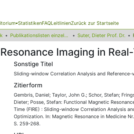
itorium
Statistiken
FAQ
Leitlinien
Zurück zur Startseite
ik
Publikationslisten einzelner Fakultätsangehöriger
Suter, Dieter Prof. Dr.
 Resonance Imaging in Real-
Sonstige Titel
Sliding-window Correlation Analysis and Reference-
Zitierform
Gembris, Daniel; Taylor, John G.; Schor, Stefan; Fring
Dieter; Posse, Stefan: Functional Magnetic Resonance
Time (FIRE) : Sliding-window Correlation Analysis a
Optimization. In: Magnetic Resonance in Medicine Nr.
S. 259-268.