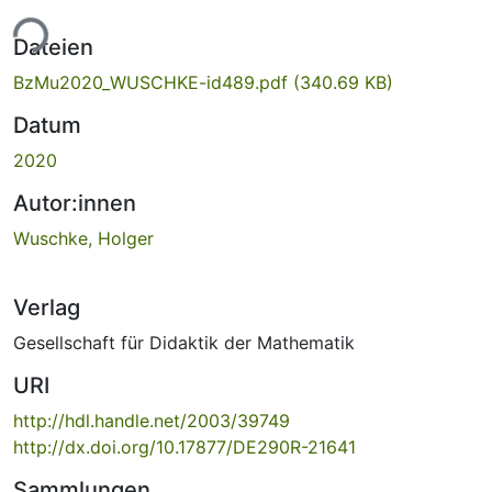
ade...
Dateien
BzMu2020_WUSCHKE-id489.pdf
(340.69 KB)
Datum
2020
Autor:innen
Wuschke, Holger
Verlag
Gesellschaft für Didaktik der Mathematik
URI
http://hdl.handle.net/2003/39749
http://dx.doi.org/10.17877/DE290R-21641
Sammlungen