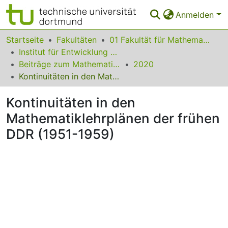
Anmelden
Bereiche & Sammlungen
Startseite
Fakultäten
01 Fakultät für Mathematik
Institut für Entwicklung und Erforschung des Mathematikunterrichts
Das gesamte Repositorium
Beiträge zum Mathematikunterricht
2020
Kontinuitäten in den Mathematiklehrplänen der frühen DDR (1951-1959)
Statistiken
Kontinuitäten in den
FAQ
Mathematiklehrplänen der frühen
Leitlinien
DDR (1951-1959)
Zurück zur Startseite