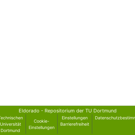
Eldorado - Repositorium der TU Dortmund
Technischen
Einstellungen
Datenschutzbestim
Cookie-
Universität
Barrierefreiheit
Einstellungen
Dortmund