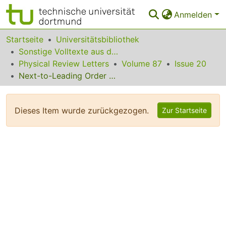
Anmelden
Bereiche & Sammlungen
Startseite
Universitätsbibliothek
Sonstige Volltexte aus dem Bibliotheksangebot
Das gesamte Repositorium
Physical Review Letters
Volume 87
Issue 20
Next-to-Leading Order Results for tt-bar h Production at the Tevatron
Statistiken
FAQ
Dieses Item wurde zurückgezogen.
Zur Startseite
Leitlinien
Zurück zur Startseite