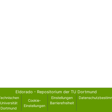
Eldorado - Repositorium der TU Dortmund
Technischen
Einstellungen
Datenschutzbestim
Cookie-
Universität
Barrierefreiheit
Einstellungen
Dortmund