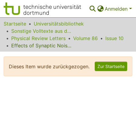
Anmelden
Bereiche & Sammlungen
Startseite
Universitätsbibliothek
Sonstige Volltexte aus dem Bibliotheksangebot
Das gesamte Repositorium
Physical Review Letters
Volume 86
Issue 10
Effects of Synaptic Noise and Filtering on the Frequency Response of Spiking Neurons
Statistiken
FAQ
Dieses Item wurde zurückgezogen.
Zur Startseite
Leitlinien
Zurück zur Startseite