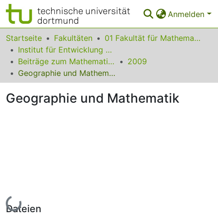
Anmelden
Bereiche & Sammlungen
Startseite
Fakultäten
01 Fakultät für Mathematik
Institut für Entwicklung und Erforschung des Mathematikunterrichts
Das gesamte Repositorium
Beiträge zum Mathematikunterricht
2009
Geographie und Mathematik
Statistiken
Geographie und Mathematik
FAQ
Leitlinien
Zurück zur Startseite
Lade...
Dateien