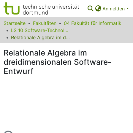
Anmelden
Bereiche & Sammlungen
Startseite
Fakultäten
04 Fakultät für Informatik
LS 10 Software-Technologie
Das gesamte Repositorium
Relationale Algebra im dreidimensionalen Software-Entwurf
Statistiken
Relationale Algebra im
FAQ
dreidimensionalen Software-
Entwurf
Leitlinien
Zurück zur Startseite