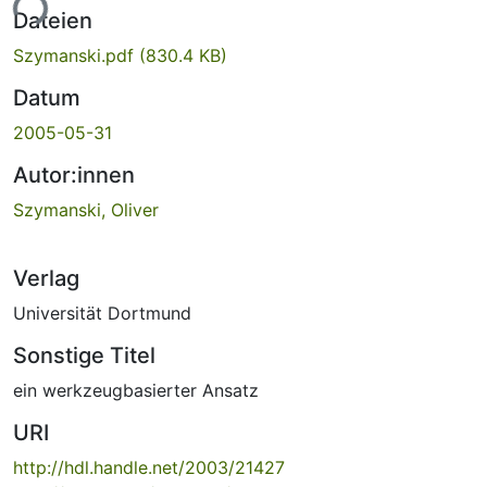
ade...
Dateien
Szymanski.pdf
(830.4 KB)
Datum
2005-05-31
Autor:innen
Szymanski, Oliver
Verlag
Universität Dortmund
Sonstige Titel
ein werkzeugbasierter Ansatz
URI
http://hdl.handle.net/2003/21427