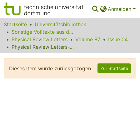
Anmelden
Bereiche & Sammlungen
Startseite
Universitätsbibliothek
Sonstige Volltexte aus dem Bibliotheksangebot
Das gesamte Repositorium
Physical Review Letters
Volume 87
Issue 04
Physical Review Letters--July 23, 2001 Contents
Statistiken
FAQ
Dieses Item wurde zurückgezogen.
Zur Startseite
Leitlinien
Zurück zur Startseite