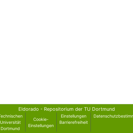
Eldorado - Repositorium der TU Dortmund
Technischen
Einstellungen
Datenschutzbestim
Cookie-
Universität
Barrierefreiheit
Einstellungen
Dortmund