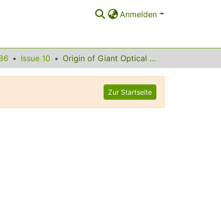
Anmelden
86
Issue 10
Origin of Giant Optical Nonlinearity in Charge-Transfer-Mott Insulators
Zur Startseite