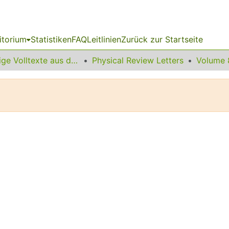
itorium
Statistiken
FAQ
Leitlinien
Zurück zur Startseite
Sonstige Volltexte aus dem Bibliotheksangebot
Physical Review Letters
Volume 