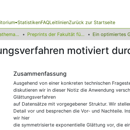
itorium
Statistiken
FAQ
Leitlinien
Zurück zur Startseite
01 Fakultät für Mathematik
Preprints der Fakultät für Mathematik
ungsverfahren motiviert dur
Zusammenfassung
Ausgehend von einer konkreten technischen Frageste
diskutieren wir in dieser Notiz die Anwendung versc
Glättungsverfahren
auf Datensätze mit vorgegebener Struktur. Wir stelle
Detail vor und besprechen die Vor- und Nachteile. In
wir hier
die symmetrisierte exponentielle Glättung vor, die ei