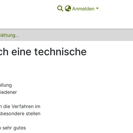
Anmelden
Ein optimiertes Gättungsverfahren motiviert durch eine technische Fragestellung
ch eine technische
llung
hiedener
n die Verfahren im
sbesondere stellen
n sehr gutes