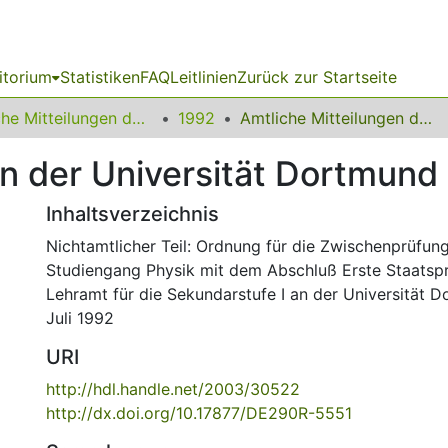
itorium
Statistiken
FAQ
Leitlinien
Zurück zur Startseite
Amtliche Mitteilungen der Technischen Universität Dortmund
1992
Amtliche Mitteilungen der Universität Dortmund Nr. 14/92
n der Universität Dortmund 
Inhaltsverzeichnis
Nichtamtlicher Teil: Ordnung für die Zwischenprüfun
Studiengang Physik mit dem Abschluß Erste Staatspr
Lehramt für die Sekundarstufe I an der Universität 
Juli 1992
URI
http://hdl.handle.net/2003/30522
http://dx.doi.org/10.17877/DE290R-5551