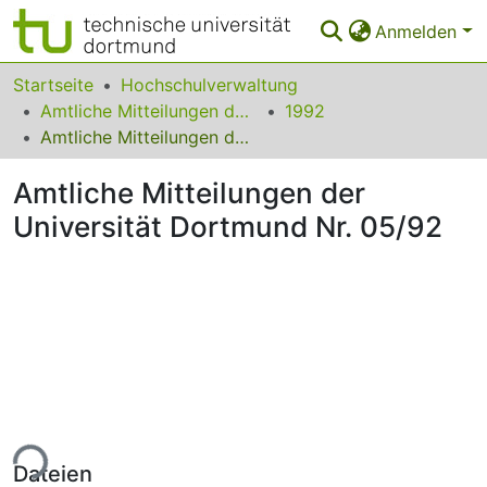
Anmelden
Bereiche & Sammlungen
Startseite
Hochschulverwaltung
Amtliche Mitteilungen der Technischen Universität Dortmund
1992
Das gesamte Repositorium
Amtliche Mitteilungen der Universität Dortmund Nr. 05/92
Statistiken
Amtliche Mitteilungen der
FAQ
Universität Dortmund Nr. 05/92
Leitlinien
Zurück zur Startseite
ade...
Dateien