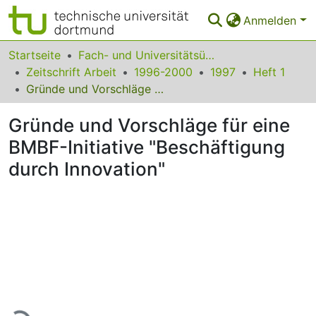
Anmelden
Bereiche & Sammlungen
Startseite
Fach- und Universitätsübergreifendes
Zeitschrift Arbeit
1996-2000
1997
Heft 1
Das gesamte Repositorium
Gründe und Vorschläge für eine BMBF-Initiative "Beschäftigung durch Innovation"
Statistiken
Gründe und Vorschläge für eine
FAQ
BMBF-Initiative "Beschäftigung
durch Innovation"
Leitlinien
Zurück zur Startseite
Lade...