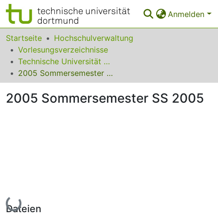
Anmelden
Bereiche & Sammlungen
Startseite
Hochschulverwaltung
Vorlesungsverzeichnisse
Das gesamte Repositorium
Technische Universität Dortmund (vormals Universität Dortmund)
2005 Sommersemester SS 2005
Statistiken
2005 Sommersemester SS 2005
FAQ
Leitlinien
Zurück zur Startseite
Lade...
Dateien